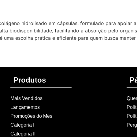
olágeno hidrolisado em cápsulas, formulado para apoiar a 
lta biodisponibilidade, facilitando a absorção pelo organi
 uma escolha prática e eficiente para quem busca manter 
Produtos
P
Mais Vendidos
Que
Lançamentos
Polí
Promoções do Mês
Polí
Categoria I
Perg
Categoria II