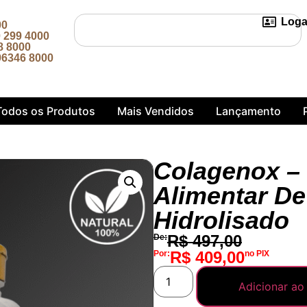
Logar
00
299 4000
8 8000
6346 8000
Todos os Produtos
Mais Vendidos
Lançamento
Colagenox –
Alimentar D
Hidrolisado
R$
497,00
De:
R$
409,00
Por:
no PIX
Adicionar ao