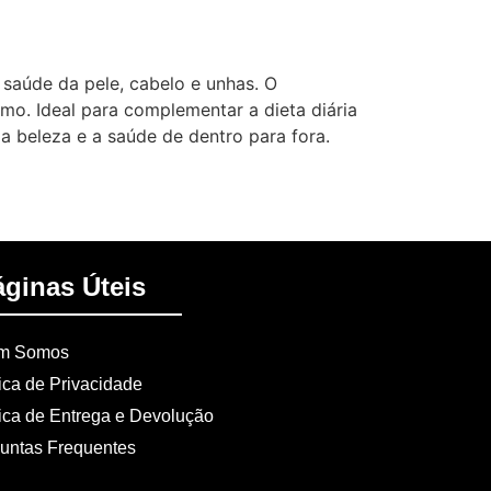
saúde da pele, cabelo e unhas. O
smo. Ideal para complementar a dieta diária
a beleza e a saúde de dentro para fora.
áginas Úteis
m Somos
tica de Privacidade
tica de Entrega e Devolução
untas Frequentes