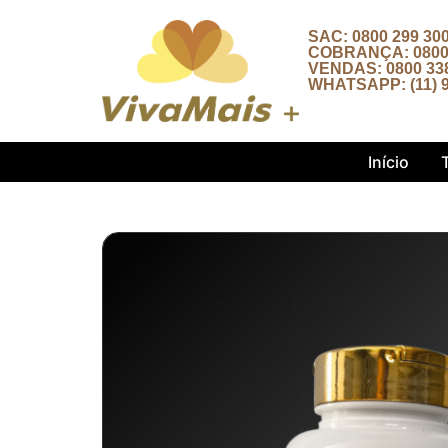
SAC: 0800 299 30
COBRANÇA: 0800 
VENDAS: 0800 33
WHATSAPP: (11) 9
Início