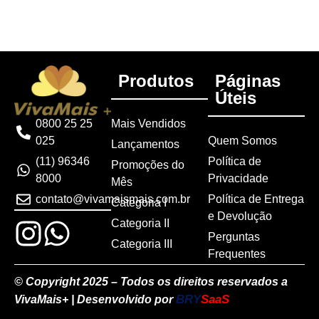
Produtos
Páginas
Úteis
Mais Vendidos
0800 25 25
Quem Somos
025
Lançamentos
Política de
(11) 96346
Promoções do
Privacidade
8000
Mês
Política de Entrega
contato@vivamaismais.com.br
Categoria I
e Devolução
Categoria II
Perguntas
Categoria III
Frequentes
© Copyright 2025 – Todos os direitos reservados a
BRY
SaaS
VivaMais+ | Desenvolvido por