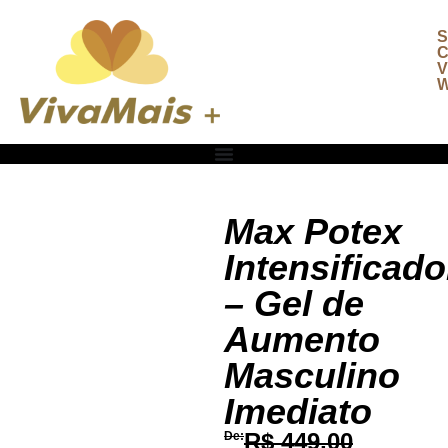
S
C
V
W
Max Potex
Intensificado
– Gel de
Aumento
Masculino
Imediato
R$
449,00
De: